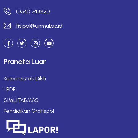
(0541) 743820
fisipol@unmul.ac.id
Pranata Luar
Kemenristek Dikti
LPDP
SIMLITABMAS
Pendidikan Gratispol