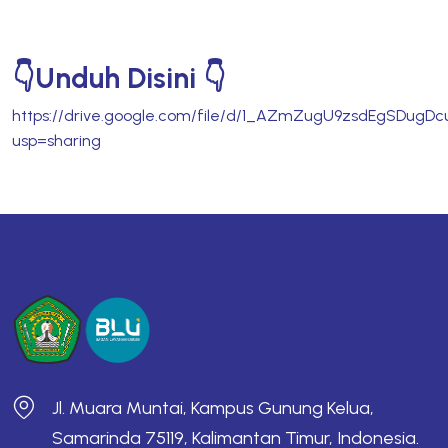
👇Unduh Disini 👇
https://drive.google.com/file/d/1_AZmZugU9zsdEgSDugD
usp=sharing
Jl. Muara Muntai, Kampus Gunung Kelua,
Samarinda 75119, Kalimantan Timur, Indonesia.