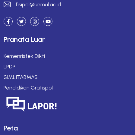
fisipol@unmul.ac.id
Pranata Luar
Kemenristek Dikti
LPDP
SIMLITABMAS
Pendidikan Gratispol
Peta